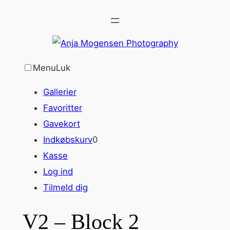
Spring
til
indhold
Menu
Luk
Gallerier
Favoritter
Gavekort
Indkøbskurv
0
Kasse
Log ind
Tilmeld dig
V2 – Block 2