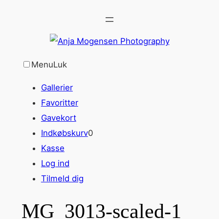
Spring
til
indhold
Menu
Luk
Gallerier
Favoritter
Gavekort
Indkøbskurv
0
Kasse
Log ind
Tilmeld dig
MG_3013-scaled-1