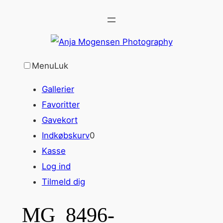
Spring
til
indhold
Menu
Luk
Gallerier
Favoritter
Gavekort
Indkøbskurv
0
Kasse
Log ind
Tilmeld dig
MG_8496-