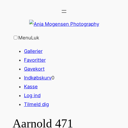
Spring
til
indhold
Menu
Luk
Gallerier
Favoritter
Gavekort
Indkøbskurv
0
Kasse
Log ind
Tilmeld dig
Aarnold 471