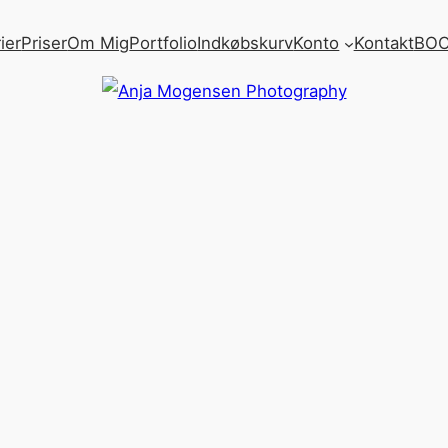
ier
Priser
Om Mig
Portfolio
Indkøbskurv
Konto
Kontakt
BOO