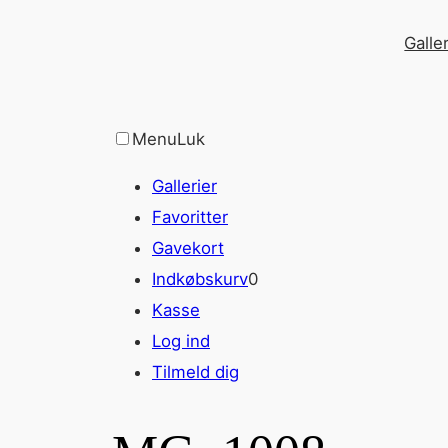
Spring
Galler
til
indhold
Menu
Luk
Gallerier
Favoritter
Gavekort
Indkøbskurv
0
Kasse
Log ind
Tilmeld dig