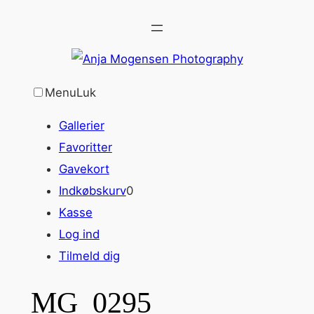
Spring
til
indhold
Menu
Luk
Gallerier
Favoritter
Gavekort
Indkøbskurv
0
Kasse
Log ind
Tilmeld dig
MG_0295