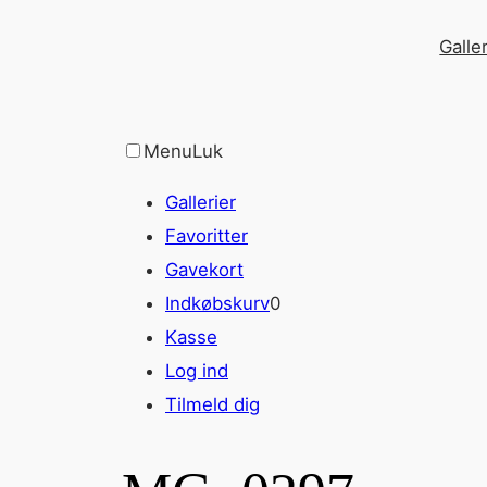
Spring
Galler
til
indhold
Menu
Luk
Gallerier
Favoritter
Gavekort
Indkøbskurv
0
Kasse
Log ind
Tilmeld dig