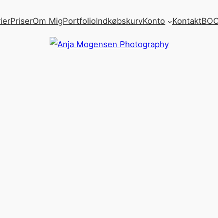
ier
Priser
Om Mig
Portfolio
Indkøbskurv
Konto
Kontakt
BOO