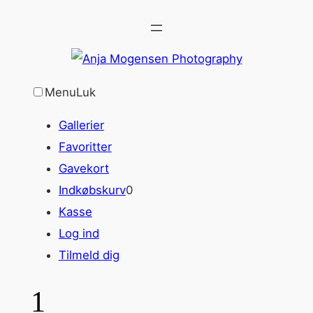
Spring
til
indhold
Menu
Luk
Gallerier
Favoritter
Gavekort
Indkøbskurv
0
Kasse
Log ind
Tilmeld dig
1