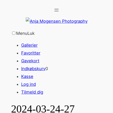
Spring
til
indhold
Menu
Luk
Gallerier
Favoritter
Gavekort
Indkøbskurv
0
Kasse
Log ind
Tilmeld dig
2024-03-24-27