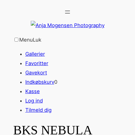
Spring
til
indhold
Menu
Luk
Gallerier
Favoritter
Gavekort
Indkøbskurv
0
Kasse
Log ind
Tilmeld dig
BKS NEBULA