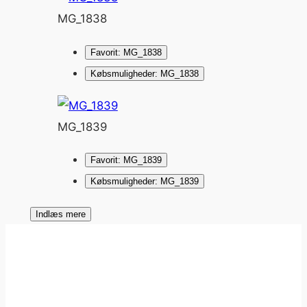
MG_1838
Favorit: MG_1838
Købsmuligheder: MG_1838
MG_1839
Favorit: MG_1839
Købsmuligheder: MG_1839
Indlæs mere