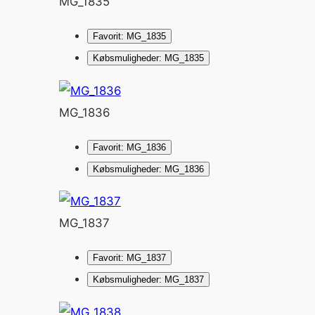
MG_1835
Favorit: MG_1835
Købsmuligheder: MG_1835
MG_1836
Favorit: MG_1836
Købsmuligheder: MG_1836
MG_1837
Favorit: MG_1837
Købsmuligheder: MG_1837