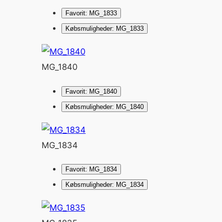
Favorit: MG_1833
Købsmuligheder: MG_1833
MG_1840
Favorit: MG_1840
Købsmuligheder: MG_1840
MG_1834
Favorit: MG_1834
Købsmuligheder: MG_1834