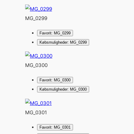
MG_0299
Favorit: MG_0299
Købsmuligheder: MG_0299
MG_0300
Favorit: MG_0300
Købsmuligheder: MG_0300
MG_0301
Favorit: MG_0301