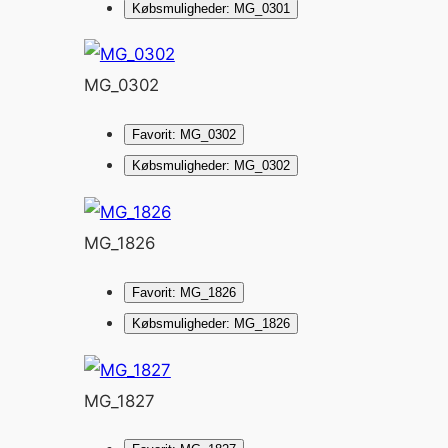
Købsmuligheder: MG_0301
MG_0302
Favorit: MG_0302
Købsmuligheder: MG_0302
MG_1826
Favorit: MG_1826
Købsmuligheder: MG_1826
MG_1827