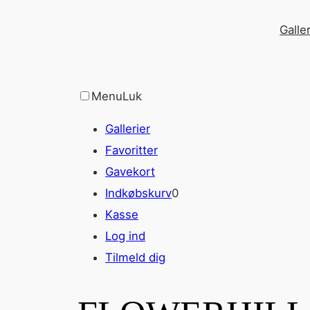
Spring
Galler
til
indhold
Menu
Luk
Gallerier
Favoritter
Gavekort
Indkøbskurv
0
Kasse
Log ind
Tilmeld dig