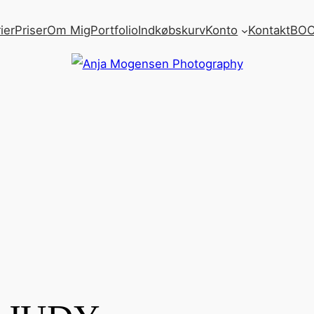
ier
Priser
Om Mig
Portfolio
Indkøbskurv
Konto
Kontakt
BOO