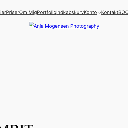
ier
Priser
Om Mig
Portfolio
Indkøbskurv
Konto
Kontakt
BOO