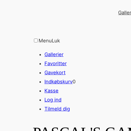
Spring
Galler
til
indhold
Menu
Luk
Gallerier
Favoritter
Gavekort
Indkøbskurv
0
Kasse
Log ind
Tilmeld dig