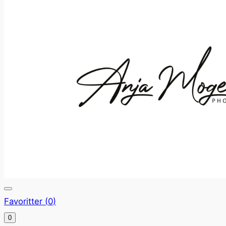
Favoritter (
0
)
0