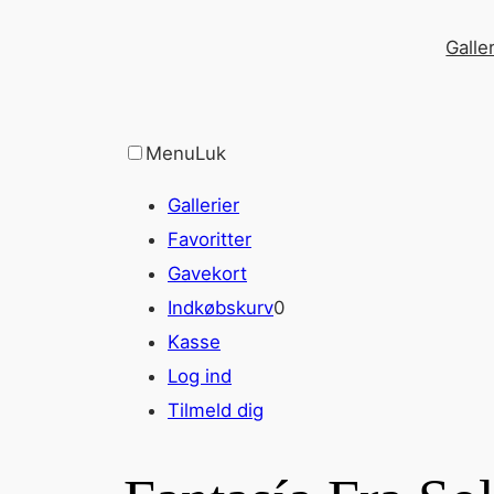
Spring
Galler
til
indhold
Menu
Luk
Gallerier
Favoritter
Gavekort
Indkøbskurv
0
Kasse
Log ind
Tilmeld dig