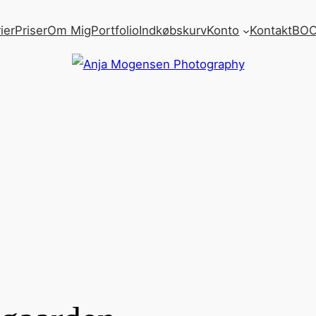
ier
Priser
Om Mig
Portfolio
Indkøbskurv
Konto
Kontakt
BOO