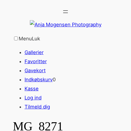
Spring
til
indhold
Menu
Luk
Gallerier
Favoritter
Gavekort
Indkøbskurv
0
Kasse
Log ind
Tilmeld dig
MG_8271